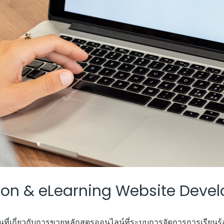
ion & eLearning Website Deve
่นที่เกี่ยวกับการขายหลักสูตรออนไลน์ที่ระบบการจัดการการเรียน