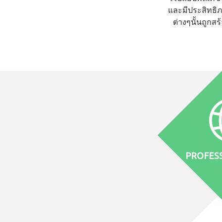
และมีประสิทธิ
ต่างๆนั้นถูกส