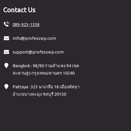
Contact Us
089-923-1358
info@professwp.com
support@professwp.com
Bangkok : 98/90 รามคำแหง 94 เขต
สะพานสูง กรุงเทพมหานคร 10240
Pattaya : 323 นาเกลือ 18 เมืองพัทยา
อำเภอบางละมุง ชลบุรี 20150