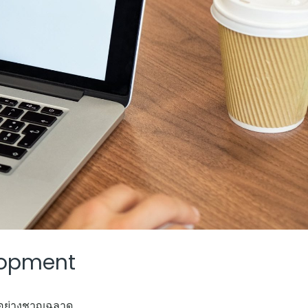
lopment
รู้อย่างชาญฉลาด