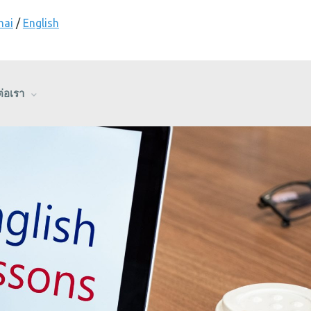
hai
/
English
ต่อเรา