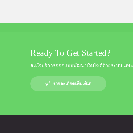
Ready To Get Started?
สนใจบริการออกแบบพัฒนาเว็บไซต์ด้วยระบบ CMS
รายละเอียดเพิ่มเติม!