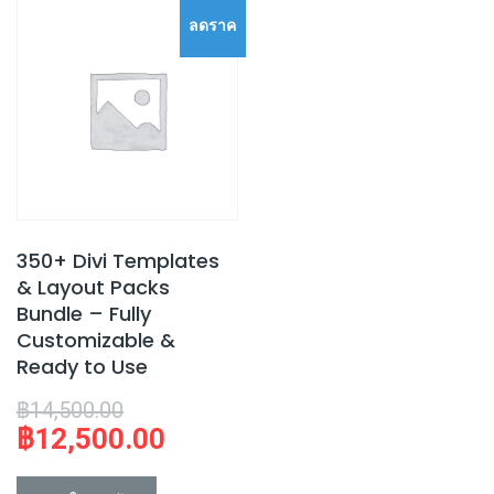
ลดราค
า!
350+ Divi Templates
& Layout Packs
Bundle – Fully
Customizable &
Ready to Use
Original
฿
14,500.00
฿
12,500.00
price
Current
was:
price