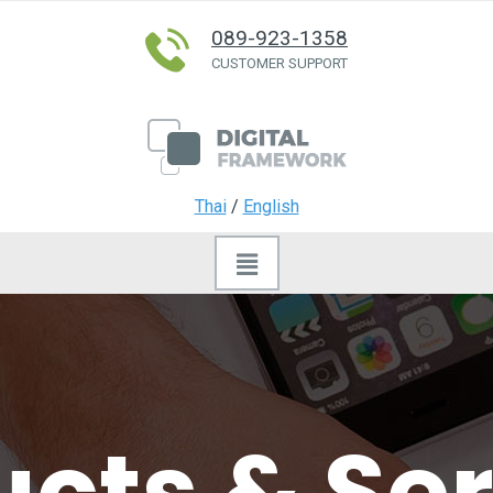
089-923-1358
CUSTOMER SUPPORT
Thai
/
English
cts & Se