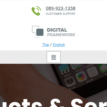
089-923-1358
CUSTOMER SUPPORT
Thai
/
English
cts & Se