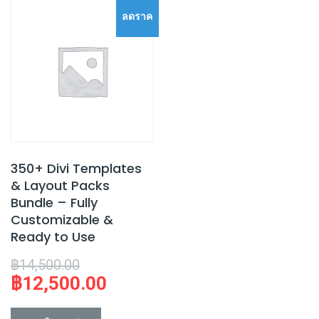
ลดราค
า!
350+ Divi Templates
& Layout Packs
Bundle – Fully
Customizable &
Ready to Use
Original
฿
14,500.00
฿
12,500.00
price
Current
was:
price