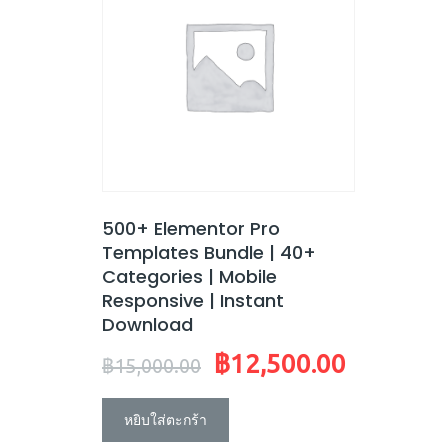
า!
500+ Elementor Pro
Templates Bundle | 40+
Categories | Mobile
Responsive | Instant
Download
฿
12,500.00
Original
Current
฿
15,000.00
price
price
was:
is:
หยิบใส่ตะกร้า
฿15,000.00.
฿12,500.00