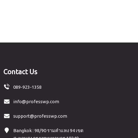
Contact Us
089-923-1358
info@professwp.com
support@professwp.com
Bangkok : 98/90 รามคำแหง 94 เขต