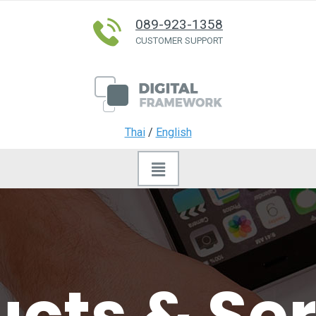
089-923-1358
CUSTOMER SUPPORT
Thai
/
English
cts & Se