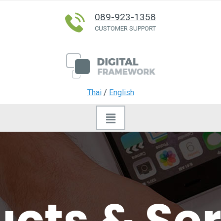
089-923-1358
CUSTOMER SUPPORT
Thai
/
English
cts & Se