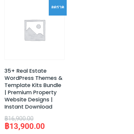
ลดราค
า!
35+ Real Estate
WordPress Themes &
Template Kits Bundle
| Premium Property
Website Designs |
Instant Download
Original
฿
16,900.00
฿
13,900.00
price
Current
was:
price