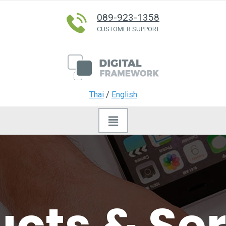
089-923-1358
CUSTOMER SUPPORT
Thai
/
English
cts & Se