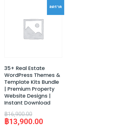
ลดราค
า!
35+ Real Estate
WordPress Themes &
Template Kits Bundle
| Premium Property
Website Designs |
Instant Download
Original
฿
16,900.00
฿
13,900.00
price
Current
was:
price