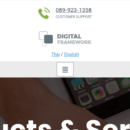
089-923-1358
CUSTOMER SUPPORT
Thai
/
English
cts & Se