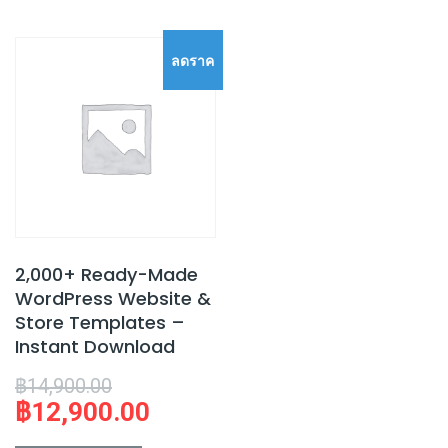
ลดราค
า!
2,000+ Ready-Made
WordPress Website &
Store Templates –
Instant Download
Original
฿
14,900.00
฿
12,900.00
price
Current
was:
price