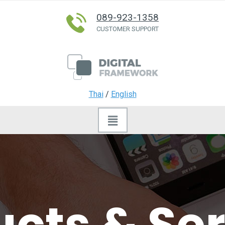
089-923-1358
CUSTOMER SUPPORT
Thai
/
English
cts & Se