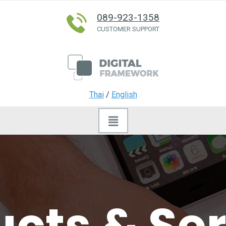
089-923-1358
CUSTOMER SUPPORT
Thai
/
English
cts & Se