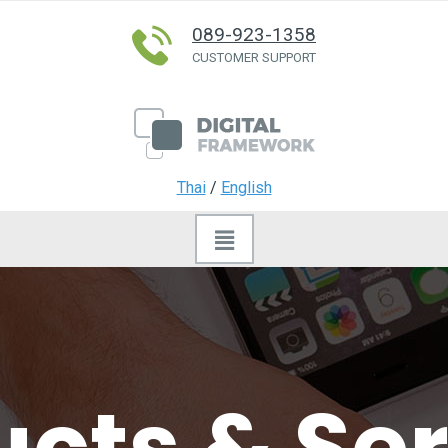
089-923-1358
CUSTOMER SUPPORT
Thai
/
English
cts & Se