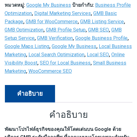
Google
หมวดหมู่:
Google My Business
ป้ายกำกับ:
Business Profile
My
Optimization
,
Digital Marketing Services
,
GMB Basic
Business
Package
,
GMB for WooCommerce
,
GMB Listing Service
,
(GMB)
GMB Optimization
,
GMB Profile Setup
,
GMB SEO
,
GMB
–
Setup Service
,
GMB Verification
,
Google Business Profile
,
แพ็ก
Google Maps Listing
,
Google My Business
,
Local Business
เกจ
Marketing
,
Local Search Optimization
,
Local SEO
,
Online
Standard
Visibility Boost
,
SEO for Local Business
,
Small Business
(ชำระ
Marketing
,
WooCommerce SEO
ครั้ง
เดียว)
คำอธิบาย
ชิ้น
คำอธิบาย
พัฒนาโปรไฟล์ธุรกิจของคุณให้โดดเด่นบน Google ด้วย