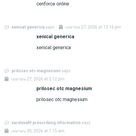
cenforce online
xenical generica
says
เมษายน 27, 2026 at 12:16 pm
xenical generica
xenical generica
prilosec otc magnesium
says
เมษายน 27, 2026 at 5:12 pm
prilosec otc magnesium
prilosec otc magnesium
vardenafil prescribing information
says
เมษายน 30, 2026 at 1:15 am