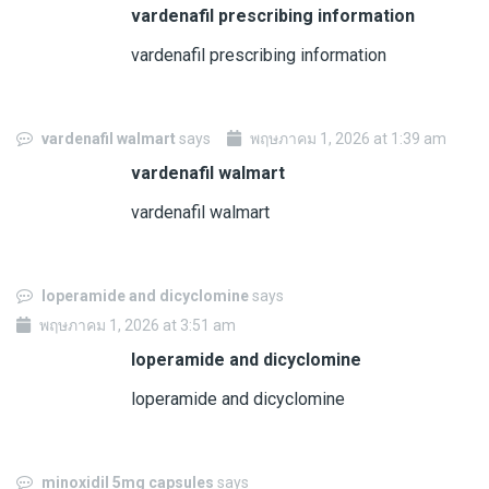
vardenafil prescribing information
vardenafil prescribing information
vardenafil walmart
says
พฤษภาคม 1, 2026 at 1:39 am
vardenafil walmart
vardenafil walmart
loperamide and dicyclomine
says
พฤษภาคม 1, 2026 at 3:51 am
loperamide and dicyclomine
loperamide and dicyclomine
minoxidil 5mg capsules
says