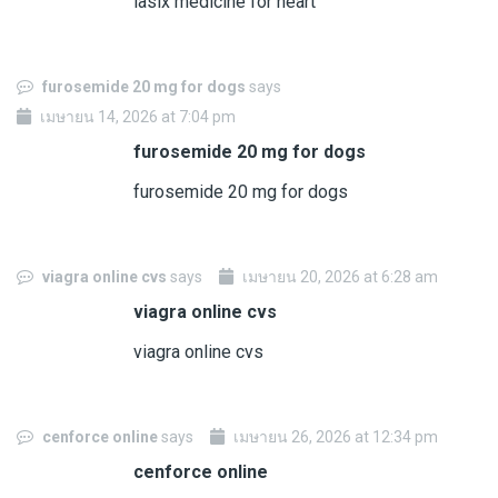
lasix medicine for heart
furosemide 20 mg for dogs
says
เมษายน 14, 2026 at 7:04 pm
furosemide 20 mg for dogs
furosemide 20 mg for dogs
viagra online cvs
says
เมษายน 20, 2026 at 6:28 am
viagra online cvs
viagra online cvs
cenforce online
says
เมษายน 26, 2026 at 12:34 pm
cenforce online