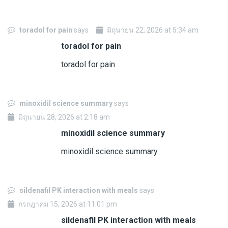
toradol for pain
says
มิถุนายน 22, 2026 at 5:34 am
toradol for pain
toradol for pain
minoxidil science summary
says
มิถุนายน 28, 2026 at 2:18 am
minoxidil science summary
minoxidil science summary
sildenafil PK interaction with meals
says
กรกฎาคม 15, 2026 at 11:01 pm
sildenafil PK interaction with meals