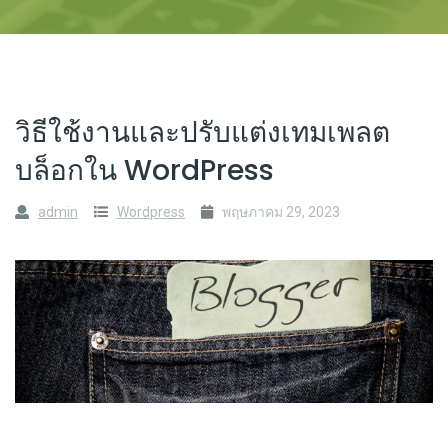
วิธีใช้งานและปรับแต่งเทมเพลต
บล็อกใน WordPress
admin
Wordpress
พฤษภาคม 29, 2023