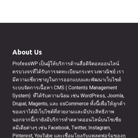
About Us
ProfessWP เป็นผู้ให้บริการด้านสื่อดิจิตอลออนไลน์
ครบวงจรที่ได้รับการจดทะเบียนกระทรวงพาณิชย์ เรา
มีความเชี่ยวชาญในการออกแบบและพัฒนาเว็บไซต์
ระบบจัดการเนื้อหา CMS ( Contents Management
System) ที่ได้รับความนิยม เช่น WordPress, Joomla,
Drupal, Magento, และ osCommerce ทั้งนี้เพื่อให้ลูกค้า
ของเราได้มีเว็บไซต์ที่สวยงามและมีประสิทธิภาพ
นอกจากนี้เรายังมีบริการทำตลาดออนไลน์บนโซเชีย
ลมีเดียต่างๆ เช่น Facebook, Twitter, Instagram,
Pinterest, YouTube และเชื่อมโยงกับแพลตฟอร์มของกู