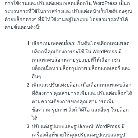
การใช้งานและปรับแต่งเทมเพลตบล็อกใน WordPress เป็นก
ระบวนการที่ใช้ในการสร้างและปรับแต่งหน้าเว็บไซต์ของคุณ
ด้วยบล็อกต่างๆ ที่มีให้ใช้งานอยู่ในระบบ โดยสามารถทำได้
ตามขั้นตอนดังนี้:
เลือกเทมเพลตบล็อก: เริ่มต้นโดยเลือกเทมเพลต
บล็อกที่คุณต้องการจะใช้ ใน WordPress มี
เทมเพลตบล็อกหลายรูปแบบที่ให้เลือก เช่น
บล็อกเนื้อหา บล็อกรูปภาพ บล็อกแกลเลอรี่ และ
อื่นๆ
เพิ่มและปรับแต่งบล็อก: เมื่อเลือกเทมเพลตบล็อก
ที่ต้องการ คุณสามารถเพิ่มและปรับแต่งบล็อกได้
ตามความต้องการของคุณ สามารถเพิ่ม
ข้อความ รูปภาพ ลิงก์ วิดีโอ และอื่นๆ ในบล็อก
ได้
ปรับแต่งรูปแบบและรูปลักษณ์: WordPress มี
เครื่องมือที่ช่วยให้คุณปรับแต่งรูปแบบและรูป