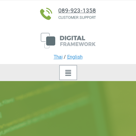
089-923-1358
CUSTOMER SUPPORT
Thai
/
English