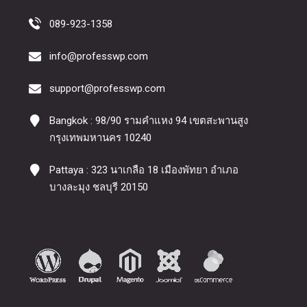
089-923-1358
info@professwp.com
support@professwp.com
Bangkok : 98/90 รามคำแหง 94 เขตสะพานสูง
กรุงเทพมหานคร 10240
Pattaya : 323 นาเกลือ 18 เมืองพัทยา อำเภอ
บางละมุง ชลบุรี 20150